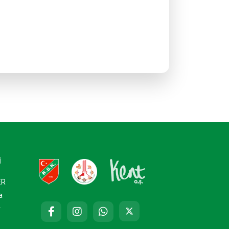
İ
ER
a
r