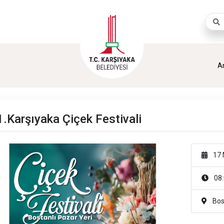
Aram
A
1.Karşıyaka Çiçek Festivali
17 
08:
Bost