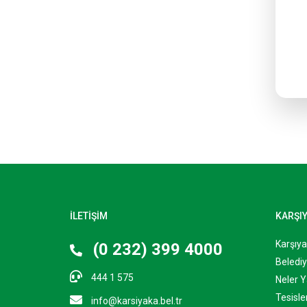
İLETİŞİM
KARŞI
Karşıy
(0 232) 399 4000
Belediy
444 1 575
Neler Y
Tesisle
info@karsiyaka.bel.tr