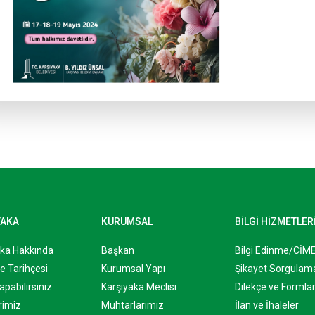
YAKA
KURUMSAL
BİLGİ HİZMETLER
aka Hakkında
Başkan
Bilgi Edinme/CİM
e Tarihçesi
Kurumsal Yapı
Şikayet Sorgulam
apabilirsiniz
Karşıyaka Meclisi
Dilekçe ve Formla
rimiz
Muhtarlarımız
İlan ve İhaleler