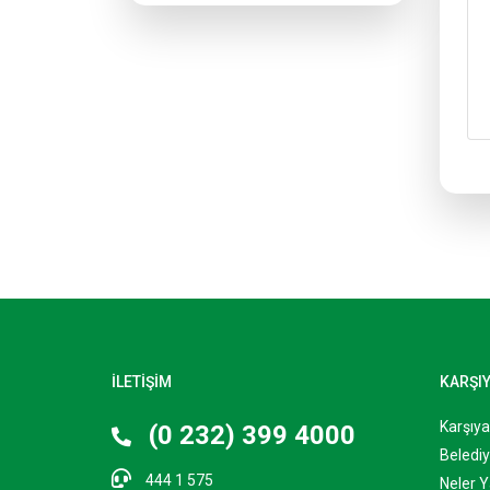
İLETİŞİM
KARŞI
Karşıy
(0 232) 399 4000
Belediy
444 1 575
Neler Y