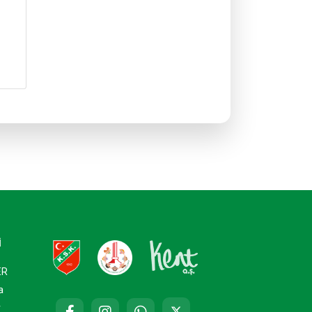
İ
ER
a
r