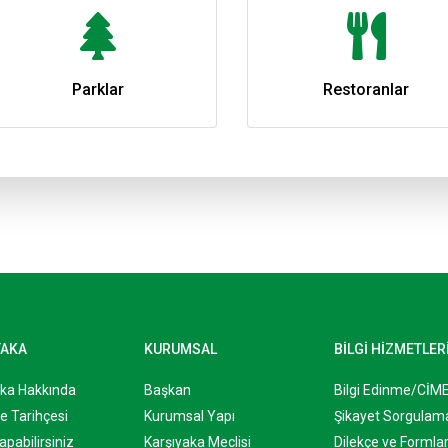
Parklar
Restoranlar
YAKA
KURUMSAL
BİLGİ HİZMETLER
aka Hakkında
Başkan
Bilgi Edinme/CİM
e Tarihçesi
Kurumsal Yapı
Şikayet Sorgulam
apabilirsiniz
Karşıyaka Meclisi
Dilekçe ve Formla