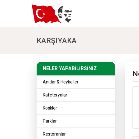
KARŞIYAKA
NELER YAPABİLİRSİN
NELER YAPABİLİRSİNİZ
Ne
Anıtlar & Heykeller
Kafeteryalar
Köşkler
Parklar
Restoranlar