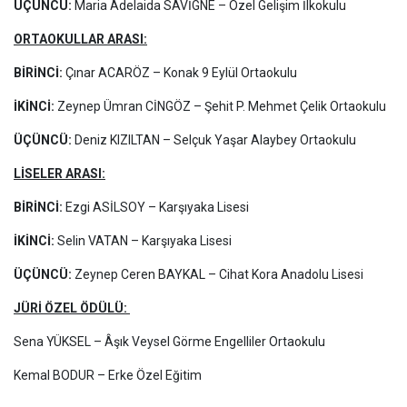
ÜÇÜNCÜ:
Maria Adelaida SAVİGNE – Özel Gelişim İlkokulu
ORTAOKULLAR ARASI:
BİRİNCİ:
Çınar ACARÖZ – Konak 9 Eylül Ortaokulu
İKİNCİ:
Zeynep Ümran CİNGÖZ – Şehit P. Mehmet Çelik Ortaokulu
ÜÇÜNCÜ:
Deniz KIZILTAN – Selçuk Yaşar Alaybey Ortaokulu
LİSELER ARASI:
BİRİNCİ:
Ezgi ASİLSOY – Karşıyaka Lisesi
İKİNCİ:
Selin VATAN – Karşıyaka Lisesi
ÜÇÜNCÜ:
Zeynep Ceren BAYKAL – Cihat Kora Anadolu Lisesi
JÜRİ ÖZEL ÖDÜLÜ:
Sena YÜKSEL – Âşık Veysel Görme Engelliler Ortaokulu
Kemal BODUR – Erke Özel Eğitim