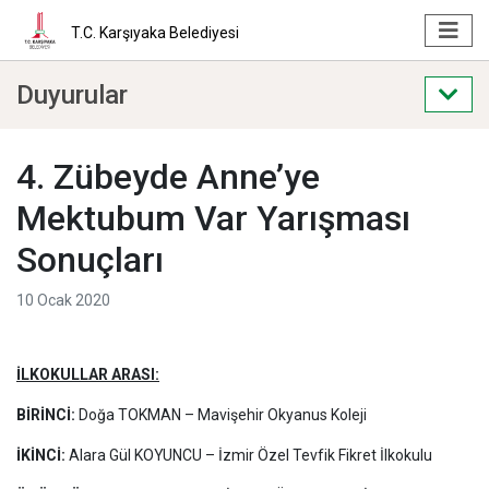
T.C. Karşıyaka Belediyesi
Duyurular
4. Zübeyde Anne’ye
Mektubum Var Yarışması
Sonuçları
10 Ocak 2020
İLKOKULLAR ARASI:
BİRİNCİ:
Doğa TOKMAN – Mavişehir Okyanus Koleji
İKİNCİ:
Alara Gül KOYUNCU – İzmir Özel Tevfik Fikret İlkokulu