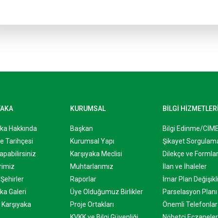
YAKA
KURUMSAL
BİLGİ HİZMETLER
aka Hakkında
Başkan
Bilgi Edinme/CİM
e Tarihçesi
Kurumsal Yapı
Şikayet Sorgulam
apabilirsiniz
Karşıyaka Meclisi
Dilekçe ve Formla
rimiz
Muhtarlarımız
İlan ve İhaleler
Şehirler
Raporlar
İmar Plan Değişikli
ka Galeri
Üye Olduğumuz Birlikler
Parselasyon Planı
 Karşıyaka
Proje Ortakları
Önemli Telefonlar
KVKK ve Bilgi Güvenliği
Nöbetçi Eczaneler