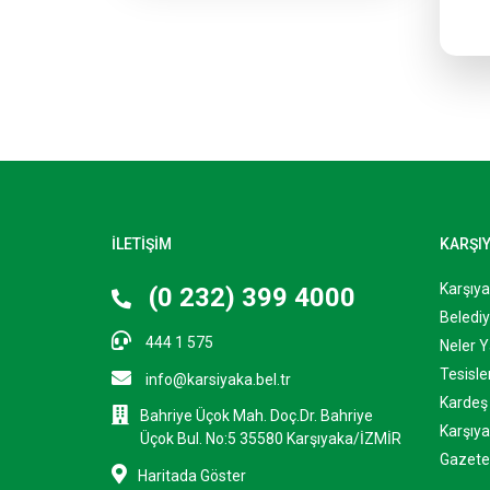
İLETİŞİM
KARŞI
Karşıy
(0 232) 399 4000
Belediy
444 1 575
Neler Y
Tesisle
info@karsiyaka.bel.tr
Kardeş 
Bahriye Üçok Mah. Doç.Dr. Bahriye
Karşıya
Üçok Bul. No:5 35580 Karşıyaka/İZMİR
Gazete
Haritada Göster