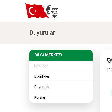
Duyurular
BİLGİ MERKEZİ
BİLGİ MERKEZİ
9
Haberler
13 
Etkinlikler
Duyurular
Kurslar