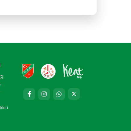
İ
ER
a
r
kleri