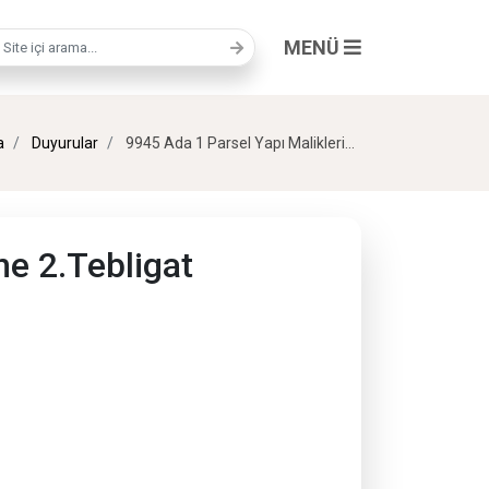
MENÜ
a terimi
a
Duyurular
9945 Ada 1 Parsel Yapı Maliklerine 2.Tebligat
ne 2.Tebligat