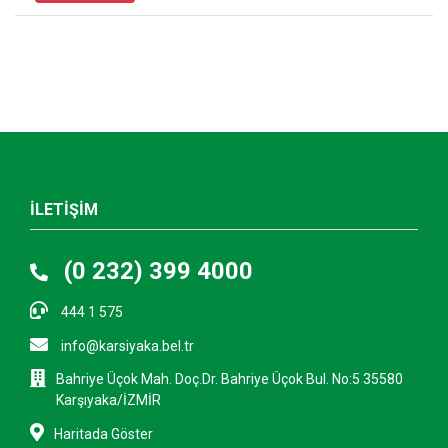
İLETİŞİM
(0 232) 399 4000
444 1 575
info@karsiyaka.bel.tr
Bahriye Üçok Mah. Doç.Dr. Bahriye Üçok Bul. No:5 35580
Karşıyaka/İZMİR
Haritada Göster