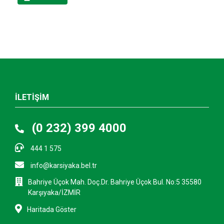
İLETİŞİM
(0 232) 399 4000
444 1 575
info@karsiyaka.bel.tr
Bahriye Üçok Mah. Doç.Dr. Bahriye Üçok Bul. No:5 35580
Karşıyaka/İZMİR
Haritada Göster