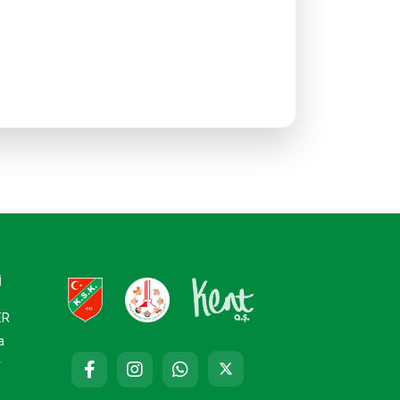
İ
ER
a
r