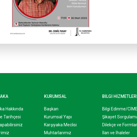
YAKA
KURUMSAL
BİLGİ HİZMETLER
aka Hakkında
Başkan
Bilgi Edinme/CİM
e Tarihçesi
Kurumsal Yapı
Şikayet Sorgulam
apabilirsiniz
Karşıyaka Meclisi
Dilekçe ve Formla
rimiz
Muhtarlarımız
İlan ve İhaleler