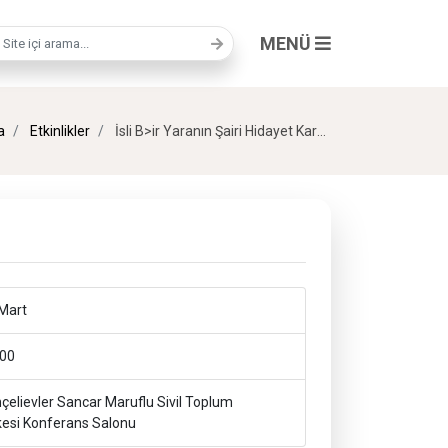
MENÜ
a terimi
a
Etkinlikler
İsli B>ir Yaranın Şairi Hidayet Karakuş
Mart
00
elievler Sancar Maruflu Sivil Toplum
kesi Konferans Salonu