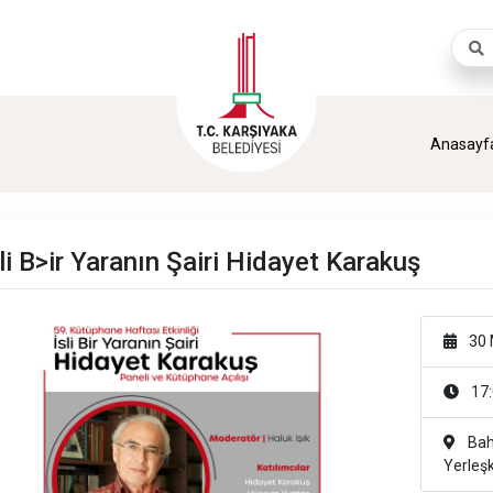
Aram
Anasayf
li B>ir Yaranın Şairi Hidayet Karakuş
30 
17:
Bahç
Yerleş