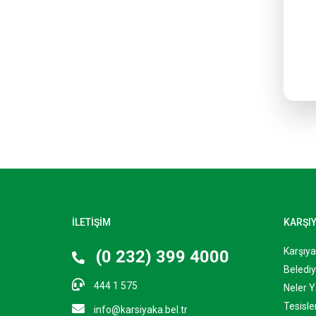
İLETİŞİM
KARŞI
Karşıy
(0 232) 399 4000
Belediy
444 1 575
Neler Y
Tesisle
info@karsiyaka.bel.tr