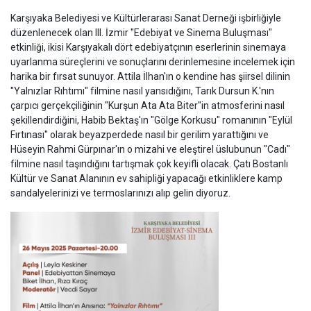
Karşıyaka Belediyesi ve Kültürlerarası Sanat Derneği işbirliğiyle
düzenlenecek olan III. İzmir "Edebiyat ve Sinema Buluşması"
etkinliği, ikisi Karşıyakalı dört edebiyatçının eserlerinin sinemaya
uyarlanma süreçlerini ve sonuçlarını derinlemesine incelemek için
harika bir fırsat sunuyor. Attila İlhan'ın o kendine has şiirsel dilinin
"Yalnızlar Rıhtımı" filmine nasıl yansıdığını, Tarık Dursun K.'nın
çarpıcı gerçekçiliğinin "Kurşun Ata Ata Biter"in atmosferini nasıl
şekillendirdiğini, Habib Bektaş'ın "Gölge Korkusu" romanının "Eylül
Fırtınası" olarak beyazperdede nasıl bir gerilim yarattığını ve
Hüseyin Rahmi Gürpınar'ın o mizahi ve eleştirel üslubunun "Cadı"
filmine nasıl taşındığını tartışmak çok keyifli olacak. Çatı Bostanlı
Kültür ve Sanat Alanının ev sahipliği yapacağı etkinliklere kamp
sandalyelerinizi ve termoslarınızı alıp gelin diyoruz.