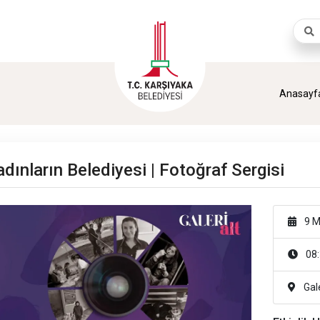
Aram
Anasayf
dınların Belediyesi | Fotoğraf Sergisi
9 M
08:
Gale