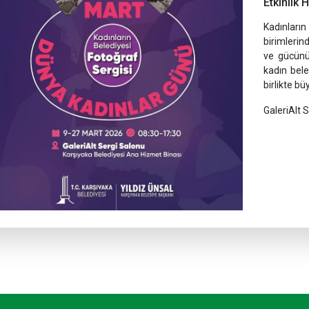
Etkinlik 
Kadınların
birimleri
ve gücünü
kadın bele
birlikte b
GaleriAlt 