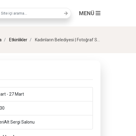
MENÜ
a terimi
a
Etkinlikler
Kadınların Belediyesi | Fotoğraf Sergisi
art - 27 Mart
30
riAlt Sergi Salonu