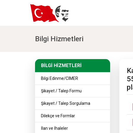
Bilgi Hizmetleri
BİLGİ HİZMETLERİ
BİLGİ HİZMETLERİ
K
5
Bilgi Edinme/CİMER
pl
Şikayet / Talep Formu
Şikayet / Talep Sorgulama
Dilekçe ve Formlar
İlan ve İhaleler