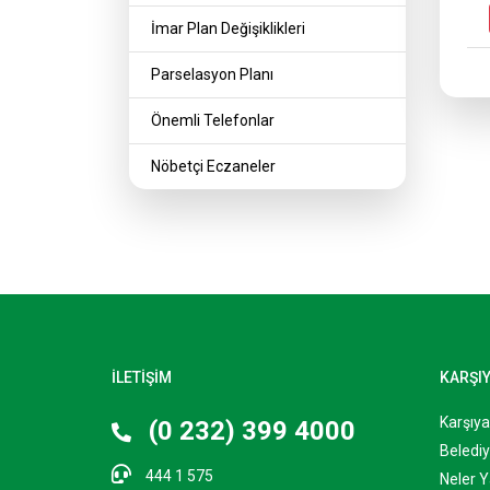
İmar Plan Değişiklikleri
Parselasyon Planı
Önemli Telefonlar
Nöbetçi Eczaneler
İLETİŞİM
KARŞI
Karşıy
(0 232) 399 4000
Belediy
444 1 575
Neler Y