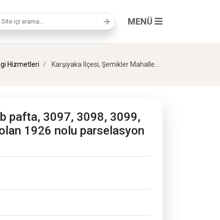
MENÜ
a terimi
lgi Hizmetleri
Karşıyaka İlçesi, Şemikler Mahallesi, 26L-IVb pafta, 3097, 3098, 3099, 5528 ve 5530 nolu, parsellere düzenlenmiş olan 1926 nolu parselasyon planı
Vb pafta, 3097, 3098, 3099,
 olan 1926 nolu parselasyon