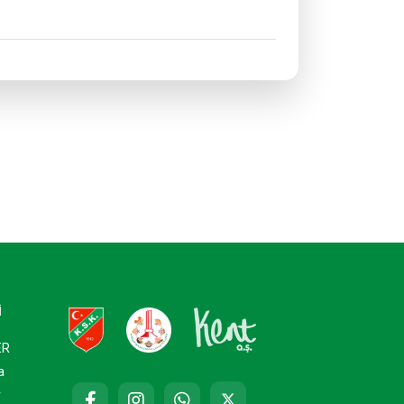
İ
ER
a
r