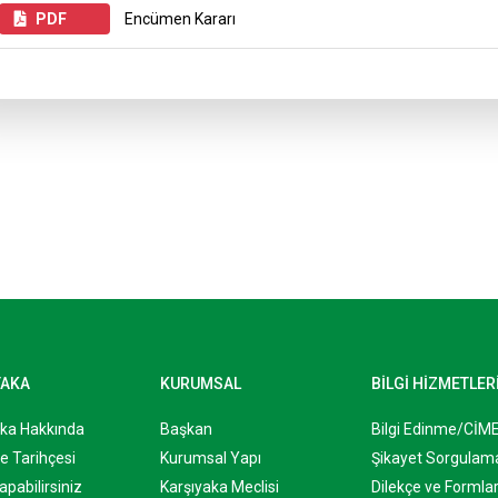
PDF
Encümen Kararı
YAKA
KURUMSAL
BİLGİ HİZMETLER
aka Hakkında
Başkan
Bilgi Edinme/CİM
e Tarihçesi
Kurumsal Yapı
Şikayet Sorgulam
apabilirsiniz
Karşıyaka Meclisi
Dilekçe ve Formla