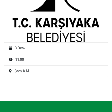
3 Ocak
11:00
Çarşı K.M.