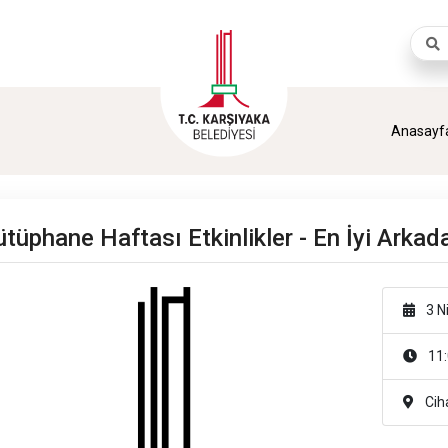
Aram
Anasayf
ütüphane Haftası Etkinlikler - En İyi Arkad
3 N
11:
Cih