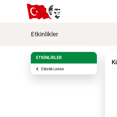
Etkinlikler
ETKİNLİKLER
K
Etkinlik Listesi