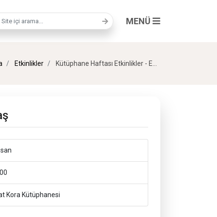
MENÜ
a terimi
a
Etkinlikler
Kütüphane Haftası Etkinlikler - En İyi Arkadaş
aş
isan
00
at Kora Kütüphanesi