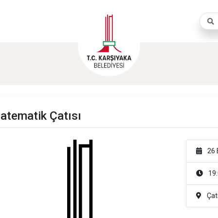
Aram
atematik Çatısı
26 E
19:
Çatı