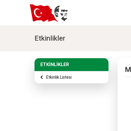
Etkinlikler
ETKİNLİKLER
M
Etkinlik Listesi