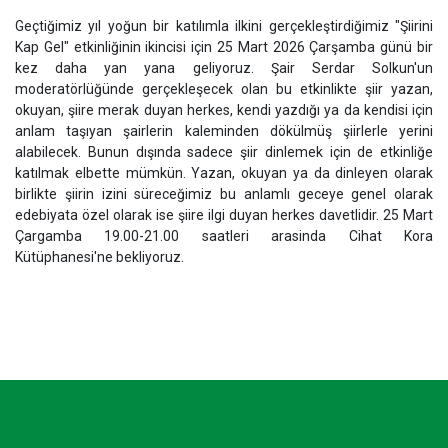
Geçtiğimiz yıl yoğun bir katılımla ilkini gerçekleştirdiğimiz "Şiirini
Kap Gel" etkinliğinin ikincisi için 25 Mart 2026 Çarşamba günü bir
kez daha yan yana geliyoruz. Şair Serdar Solkun'un
moderatörlüğünde gerçekleşecek olan bu etkinlikte şiir yazan,
okuyan, şiire merak duyan herkes, kendi yazdığı ya da kendisi için
anlam taşıyan şairlerin kaleminden dökülmüş şiirlerle yerini
alabilecek. Bunun dışında sadece şiir dinlemek için de etkinliğe
katılmak elbette mümkün. Yazan, okuyan ya da dinleyen olarak
birlikte şiirin izini süreceğimiz bu anlamlı geceye genel olarak
edebiyata özel olarak ise şiire ilgi duyan herkes davetlidir. 25 Mart
Çargamba 19.00-21.00 saatleri arasinda Cihat Kora
Kütüphanesi'ne bekliyoruz.