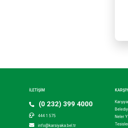
İLETİŞİM
KARŞI
Karşıy
(0 232) 399 4000
Belediy
444 1 575
Neler Y
Tesisle
info@karsiyaka.bel.tr