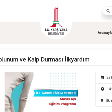
Aram
Anasayf
olunum ve Kalp Durması İlkyardım
23 
14:
İlk 