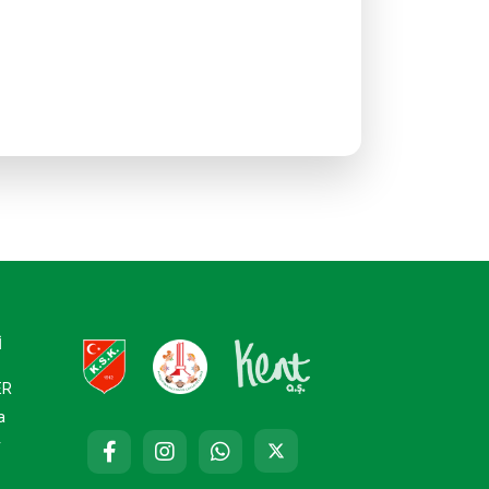
İ
ER
a
r