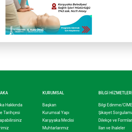
YAKA
KURUMSAL
BİLGİ HİZMETLER
aka Hakkında
Başkan
Bilgi Edinme/CİM
e Tarihçesi
Kurumsal Yapı
Şikayet Sorgulam
apabilirsiniz
Karşıyaka Meclisi
Dilekçe ve Formla
rimiz
Muhtarlarımız
İlan ve İhaleler