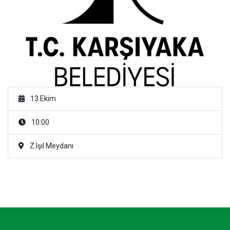
13 Ekim
10:00
Z.Işıl Meydanı