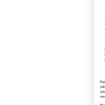
Kiş
yük
işl
meş