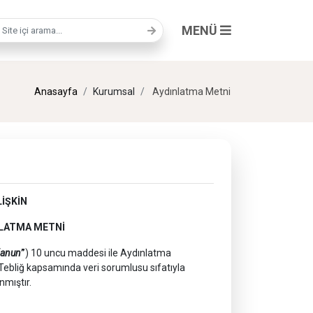
MENÜ
a terimi
Anasayfa
Kurumsal
Aydınlatma Metni
İŞKİN
NLATMA METNİ
anun
”
) 10 uncu maddesi ile Aydınlatma
ebliğ kapsamında veri sorumlusu sıfatıyla
nmıştır.