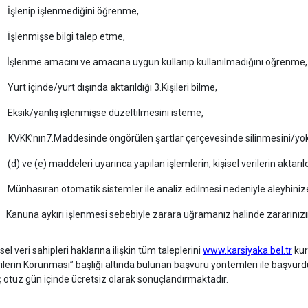
İşlenip işlenmediğini öğrenme,
İşlenmişse bilgi talep etme,
İşlenme amacını ve amacına uygun kullanıp kullanılmadığını öğrenme,
Yurt içinde/yurt dışında aktarıldığı 3.Kişileri bilme,
Eksik/yanlış işlenmişse düzeltilmesini isteme,
KVKK’nın7.Maddesinde öngörülen şartlar çerçevesinde silinmesini/yok
(d) ve (e) maddeleri uyarınca yapılan işlemlerin, kişisel verilerin aktarıld
Münhasıran otomatik sistemler ile analiz edilmesi nedeniyle aleyhinize
Kanuna aykırı işlenmesi sebebiyle zarara uğramanız halinde zararınızın
isel veri sahipleri haklarına ilişkin tüm taleplerini
www.karsiyaka.bel.tr
kur
ilerin Korunması” başlığı altında bulunan başvuru yöntemleri ile başvur
 otuz gün içinde ücretsiz olarak sonuçlandırmaktadır.