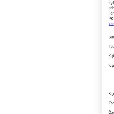
İlg
adr
For
PK:
kar
S
Top
Ki
Ki
Ka
Ka
Kiş
Top
Öze