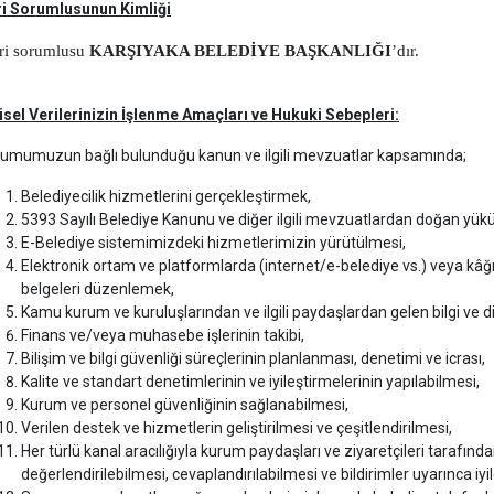
ri Sorumlusunun Kimliği
ri sorumlusu
KARŞIYAKA BELEDİYE BAŞKANLIĞI
’dır.
isel Verilerinizin İşlenme Amaçları ve Hukuki Sebepleri:
umumuzun bağlı bulunduğu kanun ve ilgili mevzuatlar kapsamında;
Belediyecilik hizmetlerini gerçekleştirmek,
5393 Sayılı Belediye Kanunu ve diğer ilgili mevzuatlardan doğan yükü
E-Belediye sistemimizdeki hizmetlerimizin yürütülmesi,
Elektronik ortam ve platformlarda (internet/e-belediye vs.) veya kâ
belgeleri düzenlemek,
Kamu kurum ve kuruluşlarından ve ilgili paydaşlardan gelen bilgi ve d
Finans ve/veya muhasebe işlerinin takibi,
Bilişim ve bilgi güvenliği süreçlerinin planlanması, denetimi ve icrası,
Kalite ve standart denetimlerinin ve iyileştirmelerinin yapılabilmesi,
Kurum ve personel güvenliğinin sağlanabilmesi,
Verilen destek ve hizmetlerin geliştirilmesi ve çeşitlendirilmesi,
Her türlü kanal aracılığıyla kurum paydaşları ve ziyaretçileri tarafında
değerlendirilebilmesi, cevaplandırılabilmesi ve bildirimler uyarınca iyi