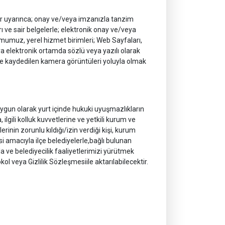
tlar uyarınca; onay ve/veya imzanızla tanzim
ı ve sair belgelerle; elektronik onay ve/veya
umumuz, yerel hizmet birimleri; Web Sayfaları,
eya elektronik ortamda sözlü veya yazılı olarak
iyle kaydedilen kamera görüntüleri yoluyla olmak
gun olarak yurt içinde hukuki uyuşmazlıkların
ilgili kolluk kuvvetlerine ve yetkili kurum ve
nin zorunlu kıldığı/izin verdiği kişi, kurum
 amacıyla ilçe belediyelerle,bağlı bulunan
a ve belediyecilik faaliyetlerimizi yürütmek
l veya Gizlilik Sözleşmesiile aktarılabilecektir.