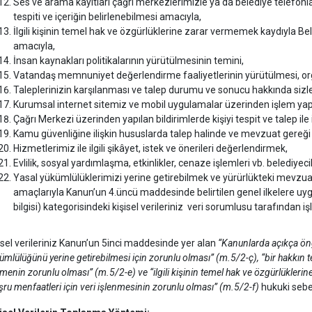
Ses ve arama kayıtları çağrı merkezlerimizle ya da belediye telefonlar
tespiti ve içeriğin belirlenebilmesi amacıyla,
İlgili kişinin temel hak ve özgürlüklerine zarar vermemek kaydıyla 
amacıyla,
İnsan kaynakları politikalarının yürütülmesinin temini,
Vatandaş memnuniyet değerlendirme faaliyetlerinin yürütülmesi, org
Taleplerinizin karşılanması ve talep durumu ve sonucu hakkında sizler
Kurumsal internet sitemiz ve mobil uygulamalar üzerinden işlem yapan
Çağrı Merkezi üzerinden yapılan bildirimlerde kişiyi tespit ve talep ile i
Kamu güvenliğine ilişkin hususlarda talep halinde ve mevzuat gereği 
Hizmetlerimiz ile ilgili şikâyet, istek ve önerileri değerlendirmek,
Evlilik, sosyal yardımlaşma, etkinlikler, cenaze işlemleri vb. belediyec
Yasal yükümlülüklerimizi yerine getirebilmek ve yürürlükteki mevzu
amaçlarıyla Kanun’un 4.üncü maddesinde belirtilen genel ilkelere uyg
bilgisi) kategorisindeki kişisel verileriniz veri sorumlusu tarafından iş
isel verileriniz Kanun’un 5inci maddesinde yer alan
“Kanunlarda açıkça ön
ümlülüğünü yerine getirebilmesi için zorunlu olması” (m.5/2-ç), “bir hakkın te
emenin zorunlu olması” (m.5/2-e) ve “ilgili kişinin temel hak ve özgürlükler
ru menfaatleri için veri işlenmesinin zorunlu olması” (m.5/2-f)
hukuki sebe