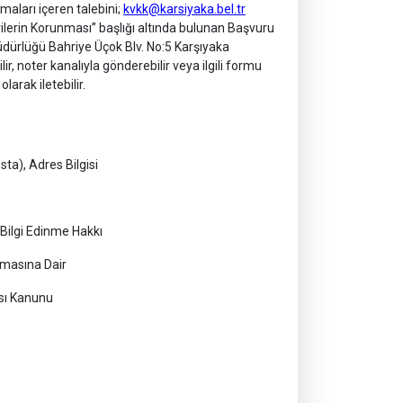
klamaları içeren talebini;
kvkk@karsiyaka.bel.tr
erilerin Korunması” başlığı altında bulunan Başvuru
üdürlüğü Bahriye Üçok Blv. No:5 Karşıyaka
lir, noter kanalıyla gönderebilir veya ilgili formu
larak iletebilir.
a), Adres Bilgisi
yılı Bilgi Edinme Hakkı
ına Dair
Kanunu