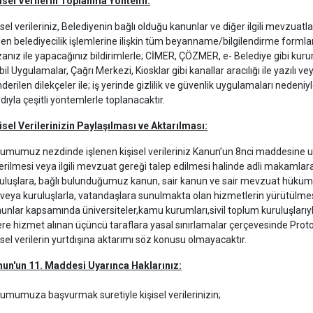
isel Verilerin Toplanma Yöntemi:
isel verileriniz, Belediyenin bağlı olduğu kanunlar ve diğer ilgili mevzua
len belediyecilik işlemlerine ilişkin tüm beyanname/bilgilendirme formlar
anız ile yapacağınız bildirimlerle; CİMER, ÇÖZMER, e- Belediye gibi kur
il Uygulamalar, Çağrı Merkezi, Kiosklar gibi kanallar aracılığı ile yazılı v
derilen dilekçeler ile; iş yerinde gizlilik ve güvenlik uygulamaları neden
dıyla çeşitli yöntemlerle toplanacaktır.
isel Verilerinizin Paylaşılması ve Aktarılması:
umumuz nezdinde işlenen kişisel verileriniz Kanun’un 8nci maddesine uy
erilmesi veya ilgili mevzuat gereği talep edilmesi halinde adli makamlara, 
uluşlara, bağlı bulunduğumuz kanun, sair kanun ve sair mevzuat hükümleri
veya kuruluşlarla, vatandaşlara sunulmakta olan hizmetlerin yürütülmesi
unlar kapsamında üniversiteler,kamu kurumları,sivil toplum kuruluşlarıyl
re hizmet alınan üçüncü taraflara yasal sınırlamalar çerçevesinde Protoko
isel verilerin yurtdışına aktarımı söz konusu olmayacaktır.
un'un 11. Maddesi Uyarınca Haklarınız:
umumuza başvurmak suretiyle kişisel verilerinizin;