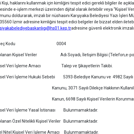
ili Kişi, haklarını kullanmak için kimliğini tespit edici gerekli bilgiler ile açı
esinde e-işlem merkezi üzerinden dijital olarak iletebilir veya “Kişisel V
munu doldurarak, imzalı bir nüshasını Karşıyaka Belediyesi Yazı İşleri M
35560 İzmir adresine kimliğini tespit edici belgeler ile bizzat elden iletebi
siyakabelediyebaskanlıgı@hs01.kep.tr
adresine güvenli elektronik imzalı o
üreç Kodu 0004
lanan Kişisel Veriler Adı Soyadı, İletişim Bilgisi (Telefon,e-post
şisel Veri İşleme Amacı Talep ve Şikayetlerin Takibi.
şisel Veri İşleme Hukuki Sebebi 5393-Belediye Kanunu ve 4982 Sa
nunu, 3071 Sayılı Dilekçe Hakkının Kullanılmas
nun, 6698 Sayılı Kişisel Verilerin Korunması 
isel Veri İşleme Yasal İstisnası Bulunmamaktadır.
lanan Özel Nitelikli Kişisel Veriler Bulunmamaktadır.
l Nitel.Kişisel Veri İşleme Amacı Bulunmamaktadır.