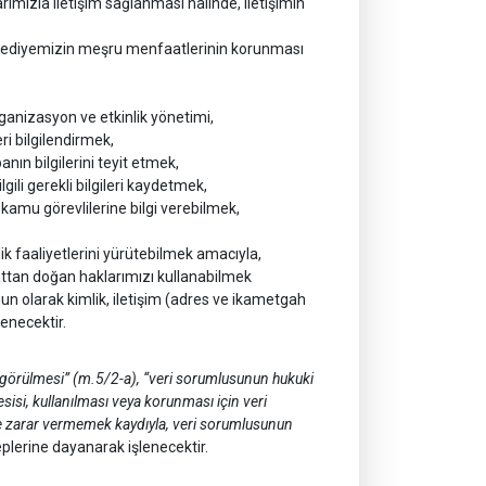
ımızla iletişim sağlanması halinde, iletişimin
Belediyemizin meşru menfaatlerinin korunması
anizasyon ve etkinlik yönetimi,
i bilgilendirmek,
ın bilgilerini teyit etmek,
lgili gerekli bilgileri kaydetmek,
kamu görevlilerine bilgi verebilmek,
ilik faaliyetlerini yürütebilmek amacıyla,
attan doğan haklarımızı kullanabilmek
un olarak kimlik, iletişim (adres ve ikametgah
lenecektir.
görülmesi” (m.5/2-a), “veri sorumlusunun hukuki
sisi, kullanılması veya korunması için veri
ine zarar vermemek kaydıyla, veri sorumlusunun
plerine dayanarak işlenecektir.