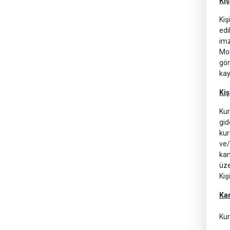
Kiş
Kiş
edi
imz
Mob
gön
kay
Kiş
Kur
gid
kur
ve/
kan
üze
Kiş
Kan
Kur