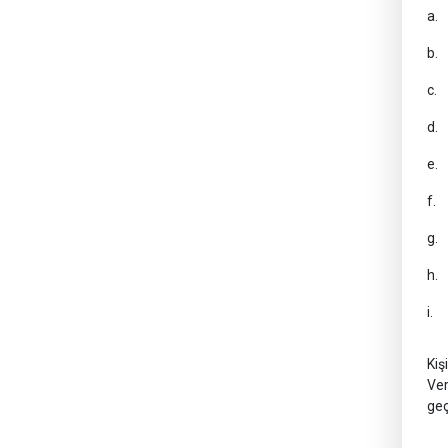
a. 
b. 
c. 
d. 
e. 
f. 
g. 
h. 
i. 
Kiş
Ver
geç