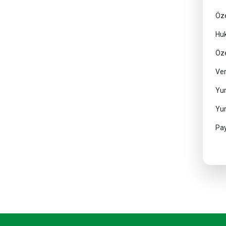
Öz
Hu
Öze
Ve
Yu
Yu
Pa