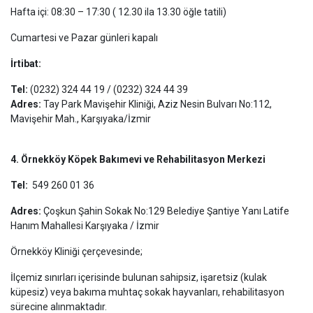
Hafta içi: 08:30 – 17:30 ( 12.30 ila 13.30 öğle tatili)
Cumartesi ve Pazar günleri kapalı
İrtibat:
Tel:
(0232) 324 44 19 / (0232) 324 44 39
Adres:
Tay Park Mavişehir Kliniği, Aziz Nesin Bulvarı No:112,
Mavişehir Mah., Karşıyaka/İzmir
4. Örnekköy Köpek Bakımevi ve Rehabilitasyon Merkezi
Tel:
549 260 01 36
Adres:
Çoşkun Şahin Sokak No:129 Belediye Şantiye Yanı Latife
Hanım Mahallesi Karşıyaka / İzmir
Örnekköy Kliniği çerçevesinde;
İlçemiz sınırları içerisinde bulunan sahipsiz, işaretsiz (kulak
küpesiz) veya bakıma muhtaç sokak hayvanları, rehabilitasyon
sürecine alınmaktadır.