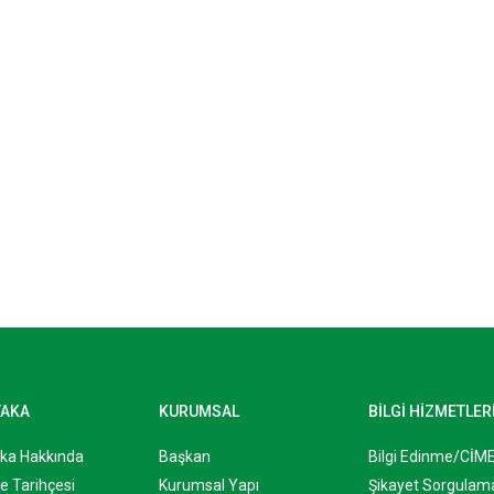
YAKA
KURUMSAL
BİLGİ HİZMETLER
aka Hakkında
Başkan
Bilgi Edinme/CİM
e Tarihçesi
Kurumsal Yapı
Şikayet Sorgulam