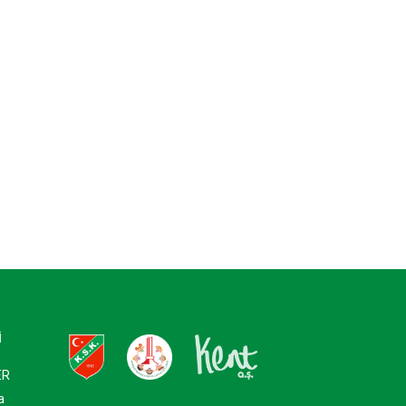
İ
ER
a